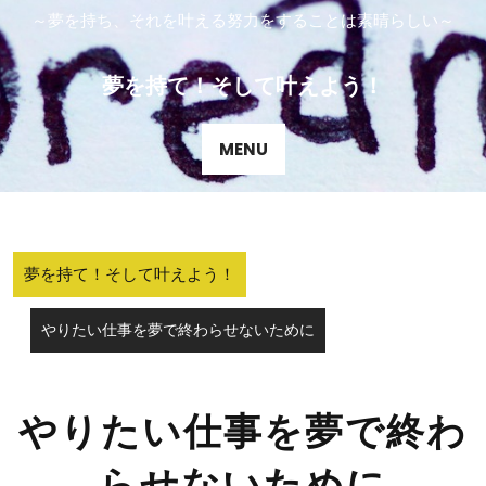
Skip
～夢を持ち、それを叶える努力をすることは素晴らしい～
to
content
夢を持て！そして叶えよう！
MENU
夢を持て！そして叶えよう！
やりたい仕事を夢で終わらせないために
やりたい仕事を夢で終わ